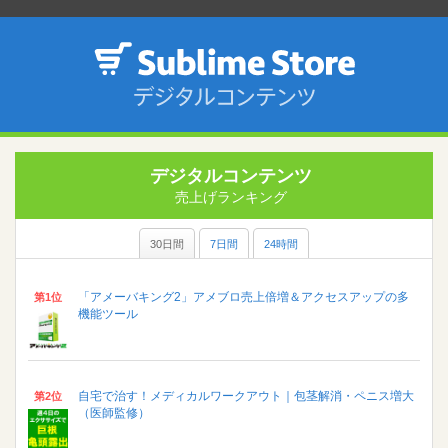
デジタルコンテンツ
売上げランキング
30日間
7日間
24時間
「アメーバキング2」アメブロ売上倍増＆アクセスアップの多
第1位
機能ツール
自宅で治す！メディカルワークアウト｜包茎解消・ペニス増大
第2位
（医師監修）