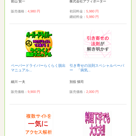
前山 賢一
株式会社アフィポーター
販売価格：
4,980 円
初回料金：
5,980 円
継続料金：
5,980 円
ペーパードライバーらくらく脱出
引き寄せの法則スペシャルペーパ
マニュアル...
ー 「病気...
細川 一夫
別役 慎司
販売価格：
9,900 円
販売価格：
2,000 円