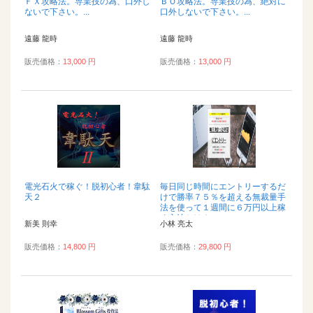
ＦＸ攻略法。専業技の為、口外し
ＢＯ攻略法。専業技の為、絶対に
ないで下さい。...
口外しないで下さい。...
遠藤 龍時
遠藤 龍時
販売価格：
13,000 円
販売価格：
13,000 円
電光石火で稼ぐ！脱初心者！韋駄
毎日同じ時間にエントリーするだ
天２
けで勝率７５％を超える無裁量手
法を使って１週間に６万円以上稼
ぐ方法とは？...
新美 則幸
小林 亮太
販売価格：
14,800 円
販売価格：
29,800 円