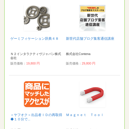
ゲーミフィケーション辞典４８
新世代店舗ブログ集客通信講座
Ｎ２インタラクティヴジャパン株式
株式会社Contena
会社
販売価格：
19,800 円
販売価格：
29,800 円
＜ヤフオク＞出品者ＩＤの再取得
Ｍａｇｎｅｔ Ｔｏｏｌ
◆１０分で...