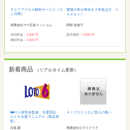
ＲＣＴアクセス解析サービス（３
愛猫の幸せ寿命を３年延ばす ｈ
ヶ月間）
ａｐｐｙ♪...
有限会社マグ広告ドットコム
阿部 佐智子
初回料金：
3,600 円
販売価格：
5,800 円
継続料金：
3,600 円
新着商品
（リアルタイム更新）
■■ロト研究会監修・当選実証
ＡＩマエストロと賢人の集い
ロト６当選マニュアル（限定再
販）...
元福 翼
有限会社ビズリメイク