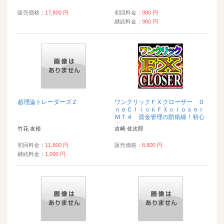
販売価格：
17,800 円
初回料金：
980 円
継続料金：
980 円
超理論トレーダーズＺ
ワンクリックＦＸクローザー Ｏ
ｎｅＣｌｉｃｋＦＸｃｌｏｓｅｒ
ＭＴ４ 資金管理の防衛線！初心
者でもプロトレ...
竹花 友裕
吉崎 佐次郎
初回料金：
11,800 円
販売価格：
8,800 円
継続料金：
1,000 円