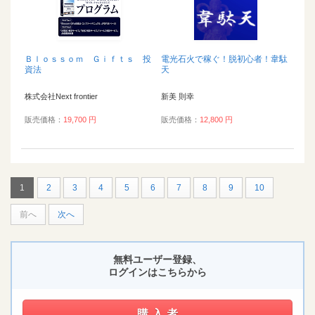
Ｂｌｏｓｓｏｍ Ｇｉｆｔｓ 投
電光石火で稼ぐ！脱初心者！韋駄
資法
天
株式会社Next frontier
新美 則幸
販売価格：
19,700 円
販売価格：
12,800 円
1
2
3
4
5
6
7
8
9
10
前へ
次へ
無料ユーザー登録、
ログインはこちらから
購入者