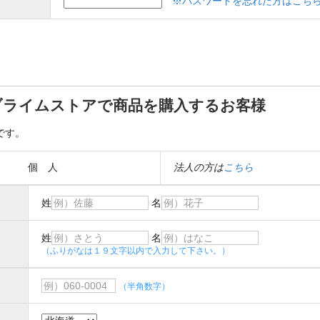
※パスワードを忘れた方はこち
ブライムストアで商品を購入するお客様
です。
個 人
法人の方は
こちら
姓
名
姓
名
（ふりがなは１９文字以内で入力して下さい。）
（半角数字）