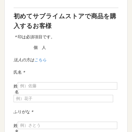
初めてサブライムストアで商品を購
入するお客様
＊
印は必須項目です。
個 人
法人の方は
こちら
氏名
＊
姓
名
ふりがな
＊
姓
名