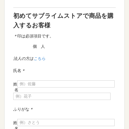
初めてサブライムストアで商品を購
入するお客様
＊
印は必須項目です。
個 人
法人の方は
こちら
氏名
＊
姓
名
ふりがな
＊
姓
名