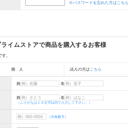
※パスワードを忘れた方はこち
ブライムストアで商品を購入するお客様
です。
個 人
法人の方は
こちら
姓
名
姓
名
（ふりがなは１９文字以内で入力して下さい。）
（半角数字）