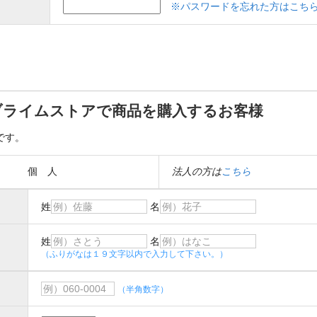
※パスワードを忘れた方はこち
ブライムストアで商品を購入するお客様
です。
個 人
法人の方は
こちら
姓
名
姓
名
（ふりがなは１９文字以内で入力して下さい。）
（半角数字）