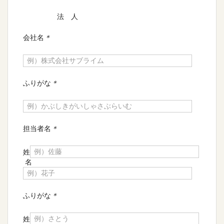
法 人
会社名
＊
ふりがな
＊
担当者名
＊
姓
名
ふりがな
＊
姓