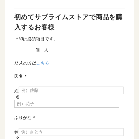
初めてサブライムストアで商品を購
入するお客様
＊
印は必須項目です。
個 人
法人の方は
こちら
氏名
＊
姓
名
ふりがな
＊
姓
名