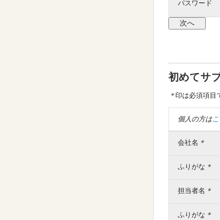
パスワード
初めてサ
＊
印は必須項目
個人の方は
こ
会社名
＊
ふりがな
＊
担当者名
＊
ふりがな
＊