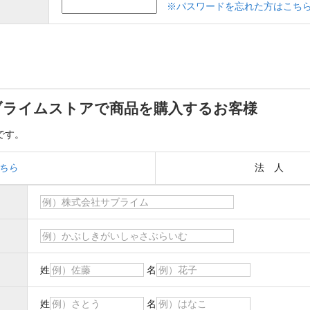
※パスワードを忘れた方はこち
ブライムストアで商品を購入するお客様
です。
ちら
法 人
姓
名
姓
名