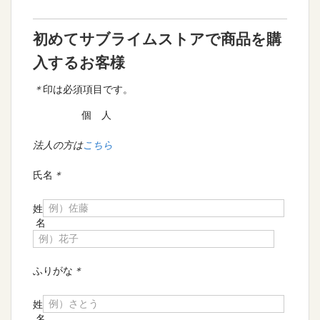
初めてサブライムストアで商品を購
入するお客様
＊
印は必須項目です。
個 人
法人の方は
こちら
氏名
＊
姓
名
ふりがな
＊
姓
名