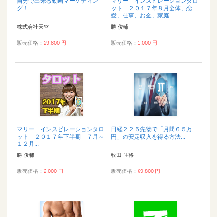
自分で出来る動画マーケティン
マリー インスピレーションタロ
グ！
ット ２０１７年８月全体、恋
愛、仕事、お金、家庭...
株式会社天空
勝 俊輔
販売価格：
29,800 円
販売価格：
1,000 円
マリー インスピレーションタロ
日経２２５先物で「月間６５万
ット ２０１７年下半期 ７月～
円」の安定収入を得る方法...
１２月...
勝 俊輔
牧田 佳将
販売価格：
2,000 円
販売価格：
69,800 円