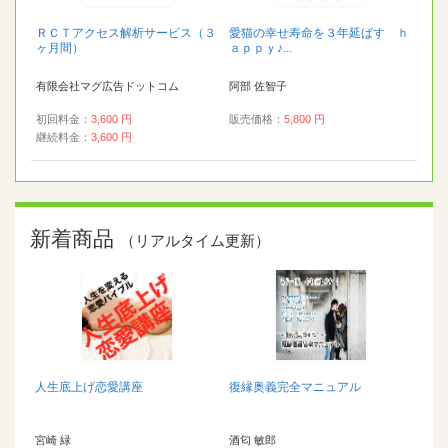
ＲＣＴアクセス解析サービス（３
愛猫の幸せ寿命を３年延ばす ｈ
ヶ月間）
ａｐｐｙ♪...
有限会社マグ広告ドットコム
阿部 佐智子
初回料金：
3,600 円
販売価格：
5,800 円
継続料金：
3,600 円
新着商品
（リアルタイム更新）
人生底上げ恋愛講座
復縁奥義完全マニュアル
宮崎 緑
酒匂 敏郎