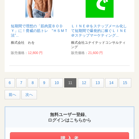
短期間で理想の「筋肉質ＢＯＤ
ＬＩＮＥ＠をステップメール化し
Ｙ」に！脅威の筋トレ “ＨＳＭＴ
て短期間で爆発的に稼ぐＬＩＮＥ
法”...
＠ステップマーケティング...
株式会社 わを
株式会社ユナイテッドコンサルティ
ング
販売価格：
12,800 円
販売価格：
21,600 円
6
7
8
9
10
11
12
13
14
15
前へ
次へ
無料ユーザー登録、
ログインはこちらから
購入者