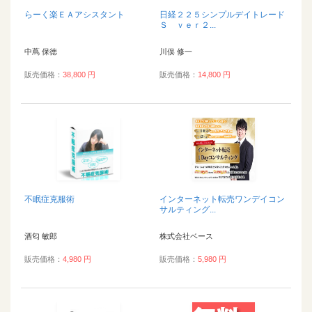
らーく楽ＥＡアシスタント
日経２２５シンプルデイトレード
Ｓ ｖｅｒ２...
中蔦 保徳
川俣 修一
販売価格：
38,800 円
販売価格：
14,800 円
不眠症克服術
インターネット転売ワンデイコン
サルティング...
酒匂 敏郎
株式会社ベース
販売価格：
4,980 円
販売価格：
5,980 円