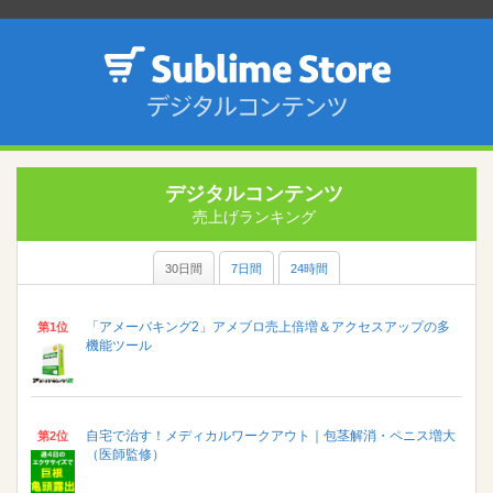
デジタルコンテンツ
売上げランキング
30日間
7日間
24時間
「アメーバキング2」アメブロ売上倍増＆アクセスアップの多
第1位
機能ツール
自宅で治す！メディカルワークアウト｜包茎解消・ペニス増大
第2位
（医師監修）