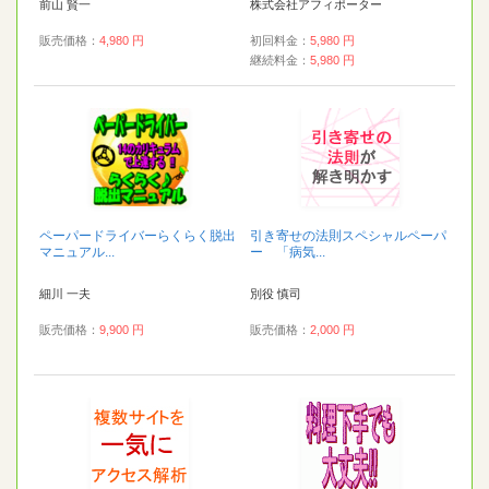
前山 賢一
株式会社アフィポーター
販売価格：
4,980 円
初回料金：
5,980 円
継続料金：
5,980 円
ペーパードライバーらくらく脱出
引き寄せの法則スペシャルペーパ
マニュアル...
ー 「病気...
細川 一夫
別役 慎司
販売価格：
9,900 円
販売価格：
2,000 円