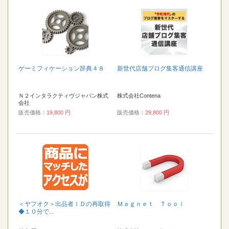
ゲーミフィケーション辞典４８
新世代店舗ブログ集客通信講座
Ｎ２インタラクティヴジャパン株式
株式会社Contena
会社
販売価格：
19,800 円
販売価格：
29,800 円
＜ヤフオク＞出品者ＩＤの再取得
Ｍａｇｎｅｔ Ｔｏｏｌ
◆１０分で...