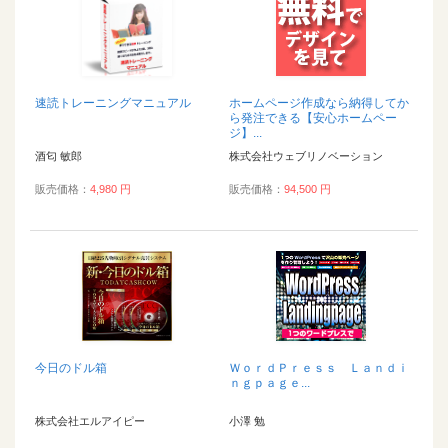
速読トレーニングマニュアル
ホームページ作成なら納得してか
ら発注できる【安心ホームペー
ジ】...
酒匂 敏郎
株式会社ウェブリノベーション
販売価格：
4,980 円
販売価格：
94,500 円
今日のドル箱
ＷｏｒｄＰｒｅｓｓ Ｌａｎｄｉ
ｎｇｐａｇｅ...
株式会社エルアイピー
小澤 勉