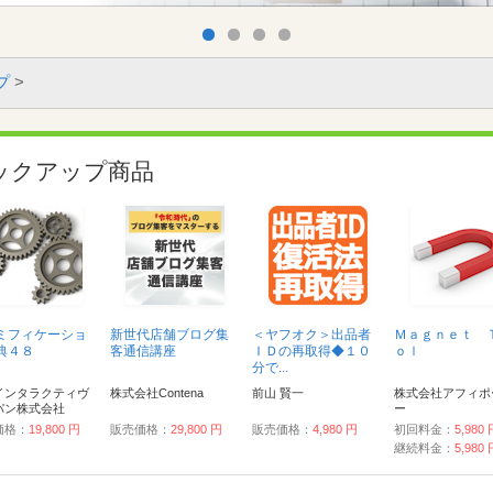
プ
>
ックアップ商品
ミフィケーショ
新世代店舗ブログ集
＜ヤフオク＞出品者
Ｍａｇｎｅｔ 
典４８
客通信講座
ＩＤの再取得◆１０
ｏｌ
分で...
インタラクティヴ
株式会社Contena
前山 賢一
株式会社アフィポ
パン株式会社
ー
価格：
19,800 円
販売価格：
29,800 円
販売価格：
4,980 円
初回料金：
5,980
継続料金：
5,980