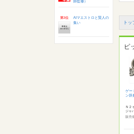
師監修）
AIマエストロと賢人の
第3位
トッ
集い
ピ
ゲー
ン辞
Ｎ２
ジャ
販売