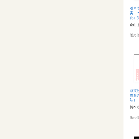
引き
実 
化』完
金山 
販売
条文
聴音
法｣...
橋本 
販売