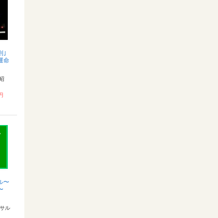
則｣
運命
裕昭
 円
ル〜
〜
サル