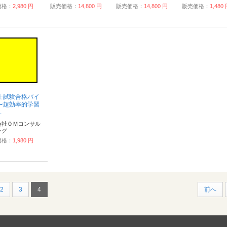
価格：
2,980 円
販売価格：
14,800 円
販売価格：
14,800 円
販売価格：
1,480
士試験合格バイ
〜超効率的学習
.
会社ＯＭコンサル
ング
価格：
1,980 円
2
3
4
前へ