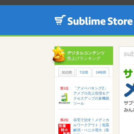
デジタルコンテンツ
売上げランキング
30日間
7日間
24時間
「アメーバキング2」
第1位
アメブロ売上倍増＆ア
クセスアップの多機能
ツール
自宅で治す！メディカ
第2位
ルワークアウト｜包茎
解消・ペニス増大（医