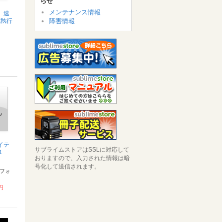
らせ
メンテナンス情報
 速
代執行
障害情報
イテ
サブライムストアはSSLに対応して
１
おりますので、入力された情報は暗
号化して送信されます。
フォ
 円