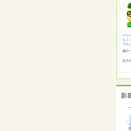
ペー
らく
アル..
細川 
販売
新