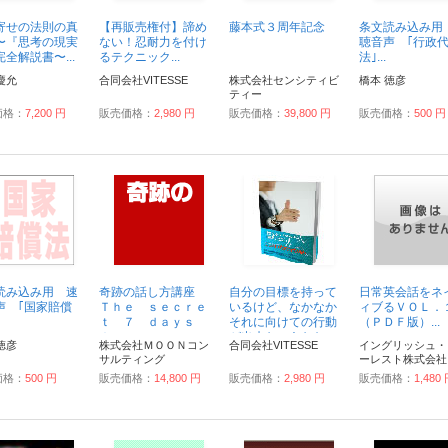
寄せの法則の真
【再販売権付】諦め
藤本式３周年記念
条文読み込み用
〜『思考の現実
ない！忍耐力を付け
聴音声 ｢行政
全解説書〜...
るテクニック...
法｣...
慶允
合同会社VITESSE
株式会社センシティビ
橋本 徳彦
ティー
価格：
7,200 円
販売価格：
2,980 円
販売価格：
39,800 円
販売価格：
500 円
読み込み用 速
奇跡の話し方講座
自分の目標を持って
日常英会話をネ
声 ｢国家賠償
Ｔｈｅ ｓｅｃｒｅ
いるけど、なかなか
ィブるＶＯＬ．
ｔ ７ ｄａｙｓ
それに向けての行動
（ＰＤＦ版）...
ｌｅｓｓｏｎ...
が出来ないあなた
徳彦
株式会社ＭＯＯＮコン
合同会社VITESSE
イングリッシュ・
へ・・・創造的思考
サルティング
ーレスト株式会社
術〜最高の達成感...
価格：
500 円
販売価格：
14,800 円
販売価格：
2,980 円
販売価格：
1,480