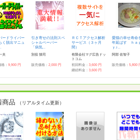
パードライバー
引き寄せの法則スペ
ＲＣＴアクセス解析
愛猫の幸せ寿命
らく脱出マニュ
シャルペーパー
サービス（３ヶ月
年延ばす ｈａ
.
「病気...
間）
ｙ♪...
一夫
別役 慎司
有限会社マグ広告ドッ
阿部 佐智子
トコム
価格：
9,900 円
販売価格：
2,000 円
初回料金：
3,600 円
販売価格：
5,800
継続料金：
3,600 円
着商品
（リアルタイム更新）