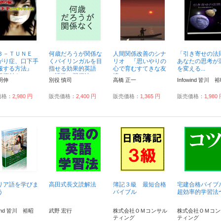
Ｂ－ＴＵＮＥ
何歳だろうが関係な
人間関係改善のシナ
「引き寄せの法
がり症、口下手
くバイリンガルを目
リオ 「思いやりの
あなたの思考が
服する方法』
指せる効果的英語
心で育むすてきな友
を変える...
権付き）...
（語学）習得法...
情」...
明伸
別役 慎司
高橋 正一
Infowind 皆川 
価格：
2,980 円
販売価格：
2,400 円
販売価格：
1,365 円
販売価格：
1,980
リア語を学びま
高田式長文読解法
簿記３級 最短合格
宅建合格バイブ
う
バイブル
超効率的学習法
wind 皆川 裕昭
武野 宏行
株式会社ＯＭコンサル
株式会社ＯＭコン
ティング
ティング