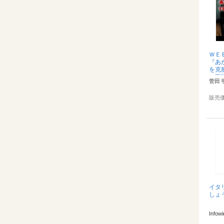
ＷＥ
『あ
を克
（再販
菅田 
販売
イタ
しょ
Info