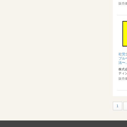
販売
社労
ブル
法〜..
株式
ティ
販売
1