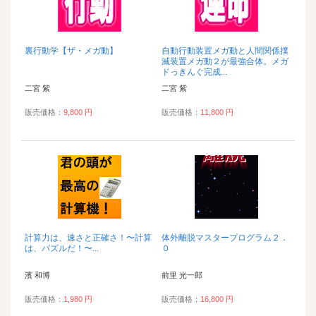
裏行動学【ザ・メガ動】
自動行動装置メガ動と人間関係撲
滅装置メガ動２が最強合体。メガ
ドっきんぐ完成...
二宮 紫
二宮 紫
販売価格：
9,800 円
販売価格：
11,800 円
計算力は、速さと正確さ！〜計算
体外離脱マスタープログラム２．
は、パズルだ！〜...
０
濱 和博
前里 光一郎
販売価格：
1,980 円
販売価格：
16,800 円