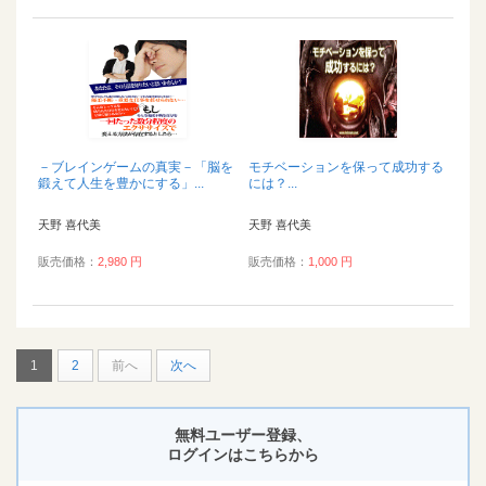
－ブレインゲームの真実－「脳を
モチベーションを保って成功する
鍛えて人生を豊かにする」...
には？...
天野 喜代美
天野 喜代美
販売価格：
2,980 円
販売価格：
1,000 円
1
2
前へ
次へ
無料ユーザー登録、
ログインはこちらから