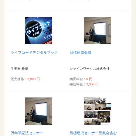
ライフコードデジタルブック
目標達成会員
牛王田 雅章
シャインワークス株式会社
販売価格：
3,980 円
初回料金：
0 円
継続料金：
3,980 円
万年筆記法セミナー
目標達成セミナー懇親会含む