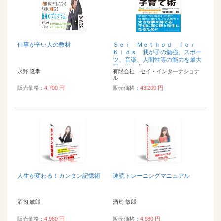
仕事が辛い人の教材
Ｓｅｉ Ｍｅｔｈｏｄ ｆｏｒ
Ｋｉｄｓ 我が子の勉強、スポー
ツ、音楽、人間性等の能力を最大
限に引き出せる...
永野 隆幸
有限会社 セイ・インターナショナ
ル
販売価格：
4,700 円
販売価格：
43,200 円
人生が変わる！カンタン記憶術
速読トレーニングマニュアル
酒匂 敏郎
酒匂 敏郎
販売価格：
4,980 円
販売価格：
4,980 円