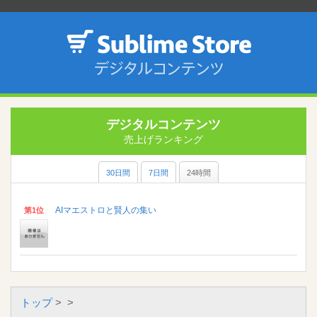
デジタルコンテンツ
売上げランキング
30日間
7日間
24時間
AIマエストロと賢人の集い
第1位
トップ
>
>