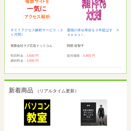
ＲＣＴアクセス解析サービス（３
愛猫の幸せ寿命を３年延ばす ｈ
ヶ月間）
ａｐｐｙ♪...
有限会社マグ広告ドットコム
阿部 佐智子
初回料金：
3,600 円
販売価格：
5,800 円
継続料金：
3,600 円
新着商品
（リアルタイム更新）