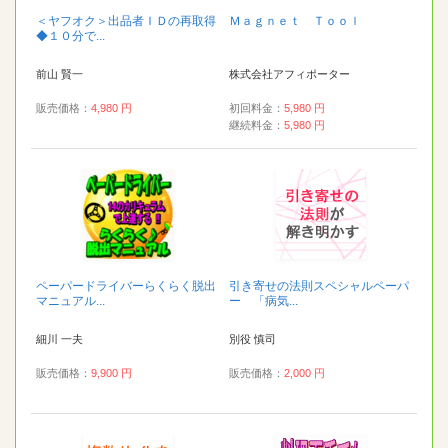
＜ヤフオク＞出品者ＩＤの再取得
Ｍａｇｎｅｔ Ｔｏｏｌ
◆１０分で...
前山 賢一
株式会社アフィポーター
販売価格：
4,980 円
初回料金：
5,980 円
継続料金：
5,980 円
ペーパードライバーらくらく脱出
引き寄せの法則スペシャルペーパ
マニュアル...
ー 「病気...
細川 一夫
別役 慎司
販売価格：
9,900 円
販売価格：
2,000 円