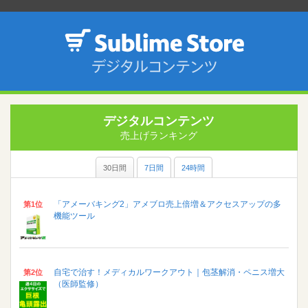
デジタルコンテンツ
売上げランキング
30日間
7日間
24時間
「アメーバキング2」アメブロ売上倍増＆アクセスアップの多
第1位
機能ツール
自宅で治す！メディカルワークアウト｜包茎解消・ペニス増大
第2位
（医師監修）