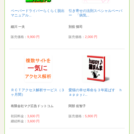
ペーパードライバーらくらく脱出
引き寄せの法則スペシャルペーパ
マニュアル...
ー 「病気...
細川 一夫
別役 慎司
販売価格：
9,900 円
販売価格：
2,000 円
ＲＣＴアクセス解析サービス（３
愛猫の幸せ寿命を３年延ばす ｈ
ヶ月間）
ａｐｐｙ♪...
有限会社マグ広告ドットコム
阿部 佐智子
初回料金：
3,600 円
販売価格：
5,800 円
継続料金：
3,600 円