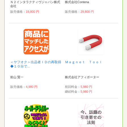
Ｎ２インタラクティヴジャパン株式
株式会社Contena
会社
販売価格：
19,800 円
販売価格：
29,800 円
＜ヤフオク＞出品者ＩＤの再取得
Ｍａｇｎｅｔ Ｔｏｏｌ
◆１０分で...
前山 賢一
株式会社アフィポーター
販売価格：
4,980 円
初回料金：
5,980 円
継続料金：
5,980 円