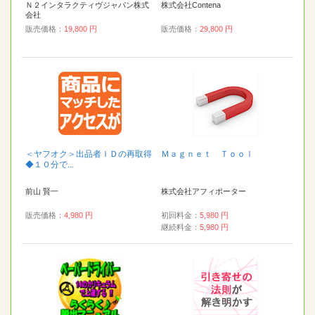
Ｎ２インタラクティヴジャパン株式
株式会社Contena
会社
販売価格：
19,800 円
販売価格：
29,800 円
＜ヤフオク＞出品者ＩＤの再取得
Ｍａｇｎｅｔ Ｔｏｏｌ
◆１０分で...
前山 賢一
株式会社アフィポーター
販売価格：
4,980 円
初回料金：
5,980 円
継続料金：
5,980 円