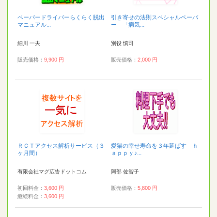
ペーパードライバーらくらく脱出
引き寄せの法則スペシャルペーパ
マニュアル...
ー 「病気...
細川 一夫
別役 慎司
販売価格：
9,900 円
販売価格：
2,000 円
ＲＣＴアクセス解析サービス（３
愛猫の幸せ寿命を３年延ばす ｈ
ヶ月間）
ａｐｐｙ♪...
有限会社マグ広告ドットコム
阿部 佐智子
初回料金：
3,600 円
販売価格：
5,800 円
継続料金：
3,600 円