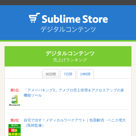
デジタルコンテンツ
売上げランキング
30日間
7日間
24時間
「アメーバキング2」アメブロ売上倍増＆アクセスアップの多
第1位
機能ツール
自宅で治す！メディカルワークアウト｜包茎解消・ペニス増大
第2位
（医師監修）