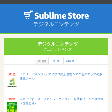
デジタルコンテンツ
売上げランキング
30日間
7日間
24時間
「アメーバキング2」アメブロ売上倍増＆アクセスアップの多
第1位
機能ツール
自宅で治す！メディカルワークアウト｜包茎解消・ペニス増大
第2位
（医師監修）