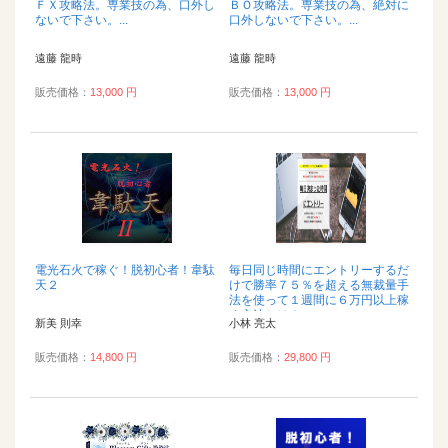
ＦＸ攻略法。専業技の為、口外し
ＢＯ攻略法。専業技の為、絶対に
ないで下さい。...
口外しないで下さい。...
遠藤 龍時
遠藤 龍時
販売価格：
13,000 円
販売価格：
13,000 円
電光石火で稼ぐ！脱初心者！韋駄
毎日同じ時間にエントリーするだ
天２
けで勝率７５％を超える無裁量手
法を使って１週間に６万円以上稼
ぐ方法とは？...
新美 則幸
小林 亮太
販売価格：
14,800 円
販売価格：
29,800 円