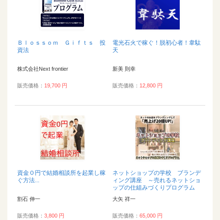
Ｂｌｏｓｓｏｍ Ｇｉｆｔｓ 投
電光石火で稼ぐ！脱初心者！韋駄
資法
天
株式会社Next frontier
新美 則幸
販売価格：
19,700 円
販売価格：
12,800 円
資金０円で結婚相談所を起業し稼
ネットショップの学校 ブランデ
ぐ方法...
ィング講座 ～売れるネットショ
ップの仕組みづくりプログラム
～...
割石 伸一
大矢 祥一
販売価格：
3,800 円
販売価格：
65,000 円