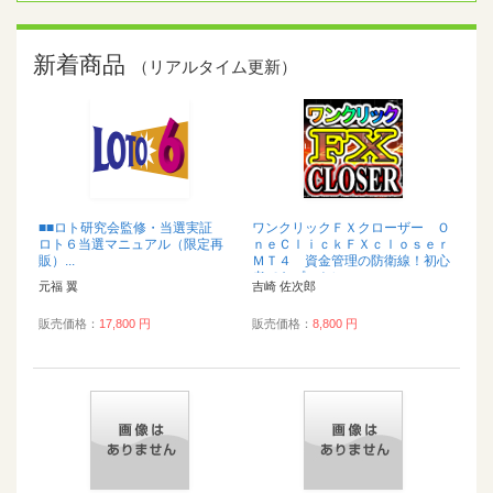
新着商品
（リアルタイム更新）
■■ロト研究会監修・当選実証
ワンクリックＦＸクローザー Ｏ
ロト６当選マニュアル（限定再
ｎｅＣｌｉｃｋＦＸｃｌｏｓｅｒ
販）...
ＭＴ４ 資金管理の防衛線！初心
者でもプロトレ...
元福 翼
吉崎 佐次郎
販売価格：
17,800 円
販売価格：
8,800 円