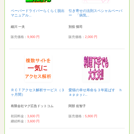
ペーパードライバーらくらく脱出
引き寄せの法則スペシャルペーパ
マニュアル...
ー 「病気...
細川 一夫
別役 慎司
販売価格：
9,900 円
販売価格：
2,000 円
ＲＣＴアクセス解析サービス（３
愛猫の幸せ寿命を３年延ばす ｈ
ヶ月間）
ａｐｐｙ♪...
有限会社マグ広告ドットコム
阿部 佐智子
初回料金：
3,600 円
販売価格：
5,800 円
継続料金：
3,600 円