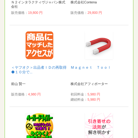
Ｎ２インタラクティヴジャパン株式
株式会社Contena
会社
販売価格：
19,800 円
販売価格：
29,800 円
＜ヤフオク＞出品者ＩＤの再取得
Ｍａｇｎｅｔ Ｔｏｏｌ
◆１０分で...
前山 賢一
株式会社アフィポーター
販売価格：
4,980 円
初回料金：
5,980 円
継続料金：
5,980 円