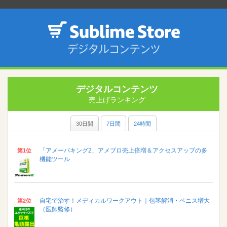
デジタルコンテンツ
売上げランキング
30日間
7日間
24時間
「アメーバキング2」アメブロ売上倍増＆アクセスアップの多
第1位
機能ツール
自宅で治す！メディカルワークアウト｜包茎解消・ペニス増大
第2位
（医師監修）