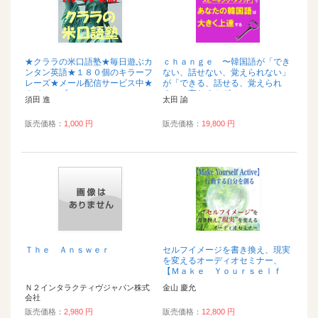
★クララの米口語塾★毎日遊ぶカ
ｃｈａｎｇｅ 〜韓国語が「でき
ンタン英語★１８０個のキラーフ
ない、話せない、覚えられない」
レーズ★メール配信サービス中★
が「できる、話せる、覚えられ
ネイティブ・ス...
る」に変わるカギ...
須田 進
太田 諭
販売価格：
1,000 円
販売価格：
19,800 円
Ｔｈｅ Ａｎｓｗｅｒ
セルフイメージを書き換え、現実
を変えるオーディオセミナー、
【Ｍａｋｅ Ｙｏｕｒｓｅｌｆ
Ａｃｔｉｖｅ 〜...
Ｎ２インタラクティヴジャパン株式
金山 慶允
会社
販売価格：
2,980 円
販売価格：
12,800 円