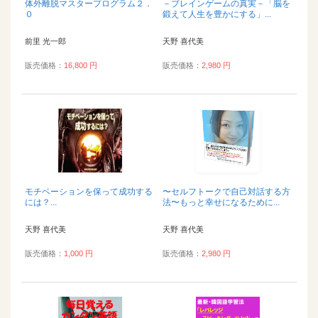
体外離脱マスタープログラム２．
－ブレインゲームの真実－「脳を
０
鍛えて人生を豊かにする」...
前里 光一郎
天野 喜代美
販売価格：
16,800 円
販売価格：
2,980 円
モチベーションを保って成功する
〜セルフトークで自己対話する方
には？...
法〜もっと幸せになるために...
天野 喜代美
天野 喜代美
販売価格：
1,000 円
販売価格：
2,980 円