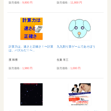
販売価格：
9,800 円
販売価格：
11,800 円
計算力は、速さと正確さ！〜計算
九九割り算ゲームであそぼう
は、パズルだ！〜...
濱 和博
生巣 羊三
販売価格：
1,980 円
販売価格：
1,000 円