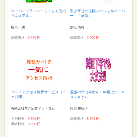
ペーパードライバーらくらく脱出
引き寄せの法則スペシャルペーパ
マニュアル...
ー 「病気...
細川 一夫
別役 慎司
販売価格：
9,900 円
販売価格：
2,000 円
ＲＣＴアクセス解析サービス（３
愛猫の幸せ寿命を３年延ばす ｈ
ヶ月間）
ａｐｐｙ♪...
有限会社マグ広告ドットコム
阿部 佐智子
初回料金：
3,600 円
販売価格：
5,800 円
継続料金：
3,600 円