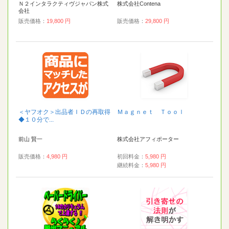
Ｎ２インタラクティヴジャパン株式
株式会社Contena
会社
販売価格：
19,800 円
販売価格：
29,800 円
＜ヤフオク＞出品者ＩＤの再取得
Ｍａｇｎｅｔ Ｔｏｏｌ
◆１０分で...
前山 賢一
株式会社アフィポーター
販売価格：
4,980 円
初回料金：
5,980 円
継続料金：
5,980 円