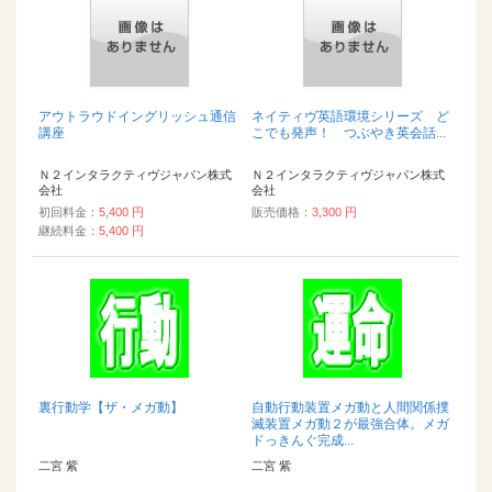
アウトラウドイングリッシュ通信
ネイティヴ英語環境シリーズ ど
講座
こでも発声！ つぶやき英会話...
Ｎ２インタラクティヴジャパン株式
Ｎ２インタラクティヴジャパン株式
会社
会社
初回料金：
5,400 円
販売価格：
3,300 円
継続料金：
5,400 円
裏行動学【ザ・メガ動】
自動行動装置メガ動と人間関係撲
滅装置メガ動２が最強合体。メガ
ドっきんぐ完成...
二宮 紫
二宮 紫