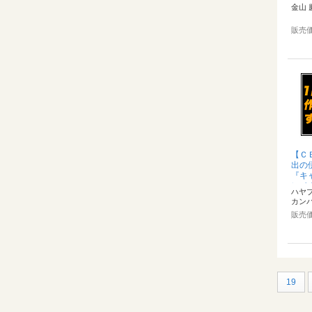
ー、
金山 
ｏｕ
ｃｔｉ
販売
【Ｃ
出の
『キ
レイ
ハヤ
ッド＞
カン
販売
19