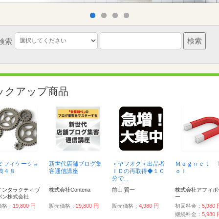
検索
ックアップ商品
ミフィケーショ
新世代店舗ブログ集
＜ヤフオク＞出品者
Ｍａｇｎｅｔ 
典４８
客通信講座
ＩＤの再取得◆１０
ｏｌ
分で...
インタラクティヴ
株式会社Contena
前山 賢一
株式会社アフィポ
パン株式会社
ー
価格：
19,800 円
販売価格：
29,800 円
販売価格：
4,980 円
初回料金：
5,980
継続料金：
5,980