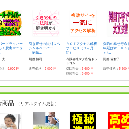
パードライバー
引き寄せの法則スペ
ＲＣＴアクセス解析
愛猫の幸せ寿命
らく脱出マニュ
シャルペーパー
サービス（３ヶ月
年延ばす ｈａ
.
「病気...
間）
ｙ♪...
一夫
別役 慎司
有限会社マグ広告ドッ
阿部 佐智子
トコム
価格：
9,900 円
販売価格：
2,000 円
初回料金：
3,600 円
販売価格：
5,800
継続料金：
3,600 円
着商品
（リアルタイム更新）