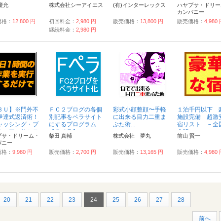
【Ｍａｋｅ Ｙ
の多機能ツール...
ル】■...
レイク＜アンリ
慶允
株式会社シーアイエス
(有)インターレックス
ハヤブサ・ドリー
ｒｓｅｌｆ Ａ
ッド＞』ＬＤ ..
カンパニー
ｖｅ 〜...
価格：
12,800 円
初回料金：
2,980 円
販売価格：
13,800 円
販売価格：
4,980
継続料金：
2,980 円
ＢＵ】※門外不
ＦＣ２ブログの各個
彩式小顔整顔〜手軽
１泊千円以下 
伊達式返済術！
別記事をペラサイト
に出来る目力二重ま
施設完備 超激
ャッシング・ブ
にするプログラム
ぶた術...
宿リスト －全
ク＜アンリミテ
【Ｆペラ】...
全版－...
ブサ・ドリーム・
柴田 真輔
株式会社 夢丸
前山 賢一
』 ...
パニー
価格：
9,980 円
販売価格：
2,700 円
販売価格：
13,165 円
販売価格：
4,980
20
21
22
23
24
25
26
27
28
前へ