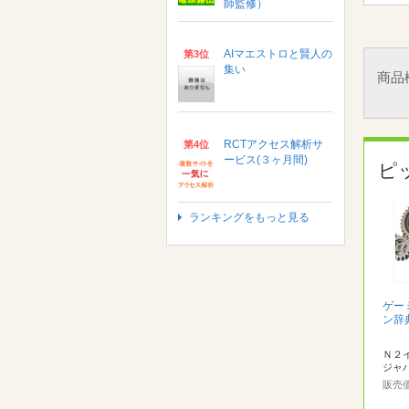
師監修）
AIマエストロと賢人の
第3位
集い
商品
RCTアクセス解析サ
第4位
ービス(３ヶ月間)
ピ
ランキングをもっと見る
ゲー
ン辞
Ｎ２
ジャ
販売