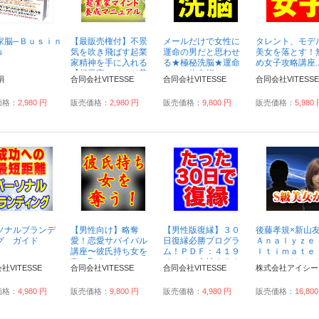
家脳─Ｂｕｓｉｎ
【最販売権付】不景
メールだけで女性に
タレント、モデ
ｓ
気を吹き飛ばす起業
運命の男だと思わせ
美女を落とす！
家精神を手に入れる
る★極秘洗脳★運命
め女子攻略講座..
【起業家マインド養
メール依存術...
絹
合同会社VITESSE
合同会社VITESSE
合同会社VITESSE
成マニュアル】〜自
分のボスになる...
価格：
2,980 円
販売価格：
2,980 円
販売価格：
9,800 円
販売価格：
5,980
ソナルブランデ
【男性向け】略奪
【男性版復縁】３０
後藤孝規×新山
グ ガイド
愛！恋愛サバイバル
日復縁必勝プログラ
Ａｎａｌｙｚｅ
講座〜彼氏持ち女を
ム！ＰＤＦ：４１９
ｌｔｉｍａｔｅ
奪い取るテクニッ
ページ（本編２７０
ａｌｋ Ｍｅｔ
社VITESSE
合同会社VITESSE
合同会社VITESSE
株式会社アイシー
ク〜...
ページ＋特典１４９
ｄ Ｓ級美女が
ページ）...
てしまう究極...
価格：
4,980 円
販売価格：
9,800 円
販売価格：
4,980 円
販売価格：
16,80