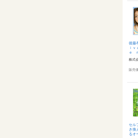
後藤
ｉｖ
ｅ 
メー
株式
状態
もう２
販売
セル
き換
るオ