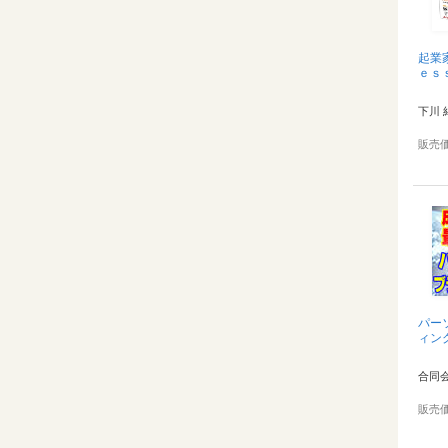
起業
ｅｓ
下川 
販売
パー
ィン
合同会
販売