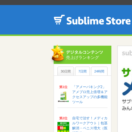
デジタルコンテンツ
売上げランキング
30日間
7日間
24時間
「アメーバキング2」
第1位
アメブロ売上倍増＆ア
クセスアップの多機能
ツール
自宅で治す！メディカ
第2位
ルワークアウト｜包茎
解消・ペニス増大（医