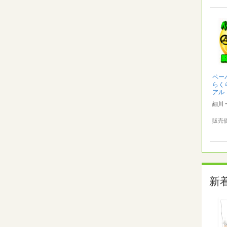
ペー
らく
アル..
細川 
販売
新