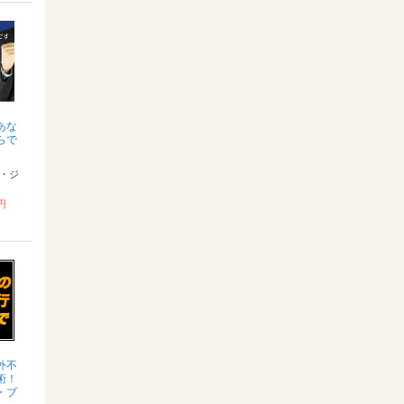
あな
らで
・ジ
 円
外不
術！
・ブ