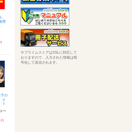
ル、
無理
.
 円
サブライムストアはSSLに対応して
おりますので、入力された情報は暗
号化して送信されます。
友子の
 Ｕ
 Ｔ
ｈｏ
エー
惚れ
0 円