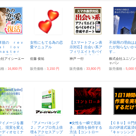
孝規の ｒｅｖ
女性にもてる為の恋
【スマートフォン表
不採用の理由は
ａｌ ｌｏｖ
愛マニュアル
示対応】出会い系ア
たが知らないか
ｍａｓｔｅｒ
フィリエイトモバイ
す...
ルの返信がない
ルサイト作成サポー
会社アイシーエー
佐藤 俊祐
神戸 一行
株式会社ユニゾン
から復活させ、
ト...
ャパン
度と離れな...
価格：
16,800 円
販売価格：
3,150 円
販売価格：
33,800 円
販売価格：
5,000
フイメージを書
「アメーバキング
■女性を一瞬で見抜
【ＣＢＵ】※門
え、現実を変え
２」アメブロ売上倍
き、感情を操作する
出の伊達式返済
ーディオセミナ
増＆アクセスアップ
方法【コントロー
『キャッシング