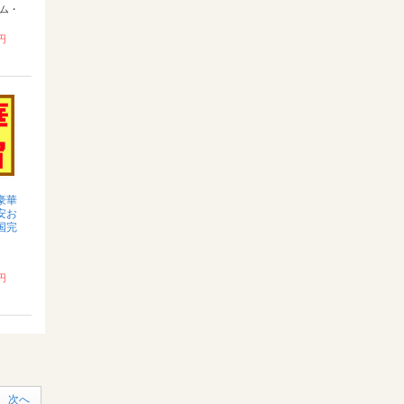
ミテ
ム・
.
 円
豪華
安お
国完
 円
次へ