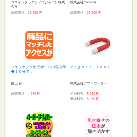
Ｎ２インタラクティヴジャパン株式
株式会社Contena
会社
販売価格：
19,800 円
販売価格：
29,800 円
＜ヤフオク＞出品者ＩＤの再取得
Ｍａｇｎｅｔ Ｔｏｏｌ
◆１０分で...
前山 賢一
株式会社アフィポーター
販売価格：
4,980 円
初回料金：
5,980 円
継続料金：
5,980 円