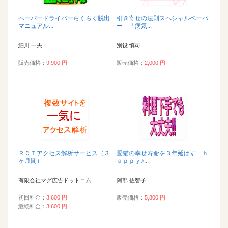
ペーパードライバーらくらく脱出
引き寄せの法則スペシャルペーパ
マニュアル...
ー 「病気...
細川 一夫
別役 慎司
販売価格：
9,900 円
販売価格：
2,000 円
ＲＣＴアクセス解析サービス（３
愛猫の幸せ寿命を３年延ばす ｈ
ヶ月間）
ａｐｐｙ♪...
有限会社マグ広告ドットコム
阿部 佐智子
初回料金：
3,600 円
販売価格：
5,800 円
継続料金：
3,600 円