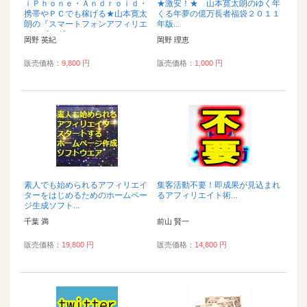
ｉＰｈｏｎｅ・Ａｎｄｒｏｉｄ・
★激安！★ 山本寛太朗のゆく年
携帯やＰＣでも稼げる★山本寛太
くる年夢の億万長者福袋２０１１
朗の『スマートフォンアフィリエ
年版...
イトビルダー』...
岡野 英紀
岡野 理恵
販売価格：
9,800 円
販売価格：
1,000 円
素人でも始められるアフィリエイ
集客活動不要！即成果が見込まれ
ターをはじめるためのホームペー
るアフィリエイト術...
ジ生成ソフト...
千葉 満
前山 賢一
販売価格：
19,800 円
販売価格：
14,800 円