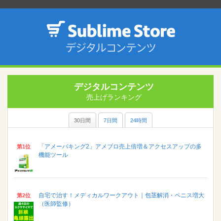
デジタルコンテンツ
売上げランキング
30日間
7日間
24時間
「アメーバキング2」アメブロ売上倍増＆アクセスアップの多
第1位
機能ツール
自宅で治す！メディカルワークアウト｜包茎解消・ペニス増大
第2位
（医師監修）