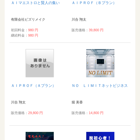
ＡＩマエストロと賢人の集い
ＡＩＰＲＯＦ（Ｂプラン）
有限会社ビズリメイク
川合 翔太
初回料金：
980 円
販売価格：
39,800 円
継続料金：
980 円
ＡＩＰＲＯＦ（Ａプラン）
ＮＯ ＬＩＭＩＴネットビジネス
川合 翔太
堀 美香
販売価格：
29,800 円
販売価格：
14,800 円