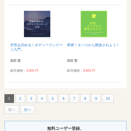
空気を読める！ボディーランゲー
禁煙！タバコから開放されよう！
ジ入門...
高田 賢
高田 賢
販売価格：
9,800 円
販売価格：
9,800 円
1
2
3
4
5
6
7
8
9
10
前へ
次へ
無料ユーザー登録、