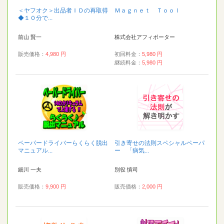
＜ヤフオク＞出品者ＩＤの再取得
Ｍａｇｎｅｔ Ｔｏｏｌ
◆１０分で...
前山 賢一
株式会社アフィポーター
販売価格：
4,980 円
初回料金：
5,980 円
継続料金：
5,980 円
ペーパードライバーらくらく脱出
引き寄せの法則スペシャルペーパ
マニュアル...
ー 「病気...
細川 一夫
別役 慎司
販売価格：
9,900 円
販売価格：
2,000 円