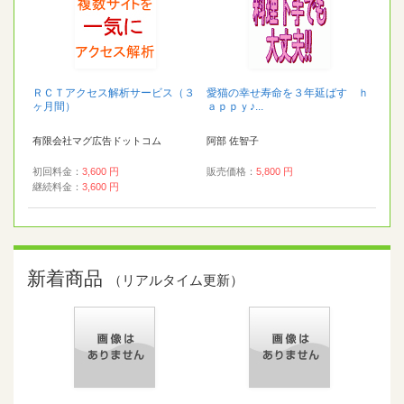
ＲＣＴアクセス解析サービス（３
愛猫の幸せ寿命を３年延ばす ｈ
ヶ月間）
ａｐｐｙ♪...
有限会社マグ広告ドットコム
阿部 佐智子
初回料金：
3,600 円
販売価格：
5,800 円
継続料金：
3,600 円
新着商品
（リアルタイム更新）