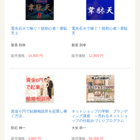
電光石火で稼ぐ！脱初心者！韋駄
電光石火で稼ぐ！脱初心者！韋駄
天２
天
新美 則幸
新美 則幸
販売価格：
14,800 円
販売価格：
12,800 円
資金０円で結婚相談所を起業し稼
ネットショップの学校 ブランデ
ぐ方法...
ィング講座 ～売れるネットショ
ップの仕組みづくりプログラム
～...
割石 伸一
大矢 祥一
販売価格：
3,800 円
販売価格：
65,000 円