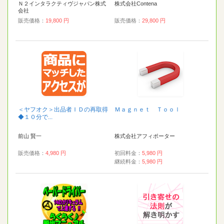
Ｎ２インタラクティヴジャパン株式
株式会社Contena
会社
販売価格：
19,800 円
販売価格：
29,800 円
＜ヤフオク＞出品者ＩＤの再取得
Ｍａｇｎｅｔ Ｔｏｏｌ
◆１０分で...
前山 賢一
株式会社アフィポーター
販売価格：
4,980 円
初回料金：
5,980 円
継続料金：
5,980 円