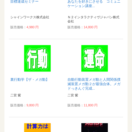
目標達成セミナー
あなたを好きにさせる コミュニ
ケーション講座...
シャインワークス株式会社
Ｎ２インタラクティヴジャパン株式
会社
販売価格：
4,980 円
販売価格：
14,800 円
裏行動学【ザ・メガ動】
自動行動装置メガ動と人間関係撲
滅装置メガ動２が最強合体。メガ
ドっきんぐ完成...
二宮 紫
二宮 紫
販売価格：
9,800 円
販売価格：
11,800 円