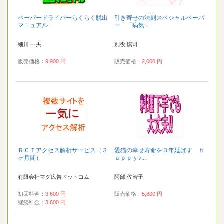
ペーパードライバーらくらく脱出
引き寄せの法則スペシャルペーパ
マニュアル...
ー 「病気...
細川 一夫
別役 慎司
販売価格：
9,900 円
販売価格：
2,000 円
ＲＣＴアクセス解析サービス（３
愛猫の幸せ寿命を３年延ばす ｈ
ヶ月間）
ａｐｐｙ♪...
有限会社マグ広告ドットコム
阿部 佐智子
初回料金：
3,600 円
販売価格：
5,800 円
継続料金：
3,600 円