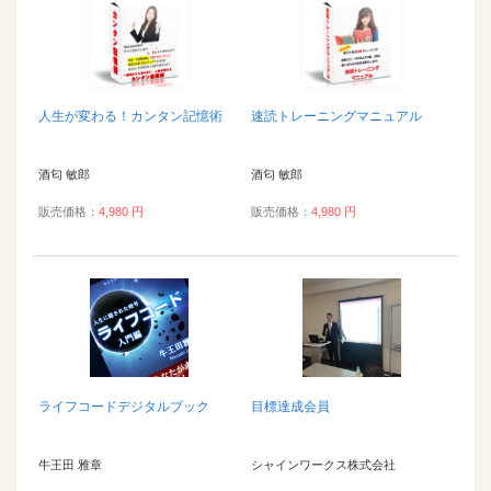
人生が変わる！カンタン記憶術
速読トレーニングマニュアル
酒匂 敏郎
酒匂 敏郎
販売価格：
4,980 円
販売価格：
4,980 円
ライフコードデジタルブック
目標達成会員
牛王田 雅章
シャインワークス株式会社