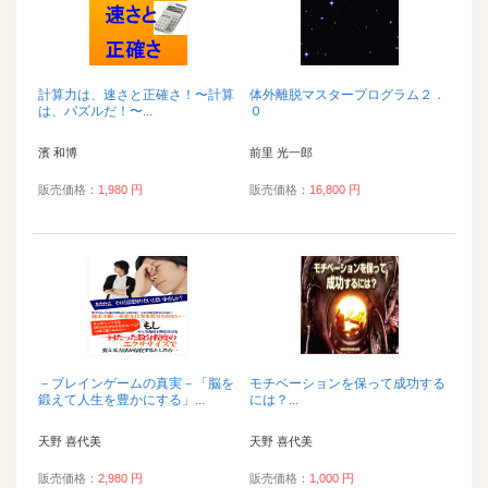
計算力は、速さと正確さ！〜計算
体外離脱マスタープログラム２．
は、パズルだ！〜...
０
濱 和博
前里 光一郎
販売価格：
1,980 円
販売価格：
16,800 円
－ブレインゲームの真実－「脳を
モチベーションを保って成功する
鍛えて人生を豊かにする」...
には？...
天野 喜代美
天野 喜代美
販売価格：
2,980 円
販売価格：
1,000 円