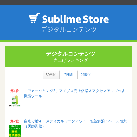
デジタルコンテンツ
売上げランキング
30日間
7日間
24時間
「アメーバキング2」アメブロ売上倍増＆アクセスアップの多
第1位
機能ツール
自宅で治す！メディカルワークアウト｜包茎解消・ペニス増大
第2位
（医師監修）